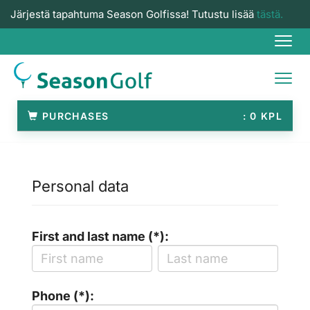
Järjestä tapahtuma Season Golfissa! Tutustu lisää
tästä.
Navi
Navi
PURCHASES
0
Personal data
First and last name (*):
Phone (*):