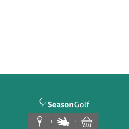
Finnoonpuisto 4
02280 Espoo