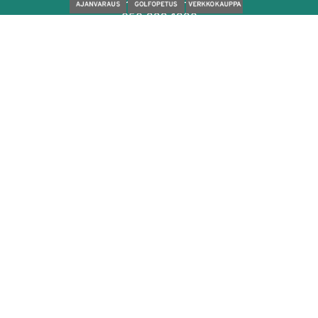
050 329 1320
caddiemaster@seasongolf.fi
facebook
instagram
Palvelut
Sisäharjoittelu
Ulkoharjoittelu
Simulaattorit
Golfopetus
Kokoushuone
Kahvila- ja anniskelupalvelut
Season Golf