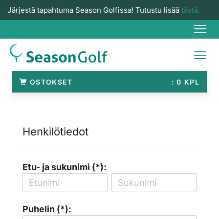
Järjestä tapahtuma Season Golfissa! Tutustu lisää
tästä.
Navi
Navi
OSTOKSET
0
Henkilötiedot
Etu- ja sukunimi (*):
Puhelin (*):