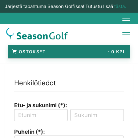
Järjestä tapahtuma Season Golfissa! Tutustu lisää
tästä.
Navi
Navi
OSTOKSET
0
Henkilötiedot
Etu- ja sukunimi (*):
Puhelin (*):