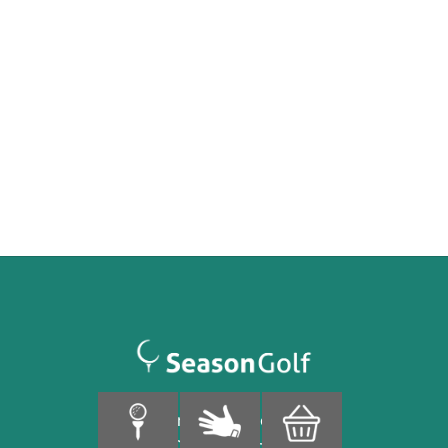
Finnoonpuisto 4
02280 Espoo