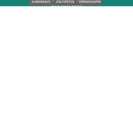
050 329 1320
caddiemaster@seasongolf.fi
facebook
instagram
Palvelut
Sisäharjoittelu
Ulkoharjoittelu
Simulaattorit
Golfopetus
Kokoushuone
Kahvila- ja anniskelupalvelut
Season Golf