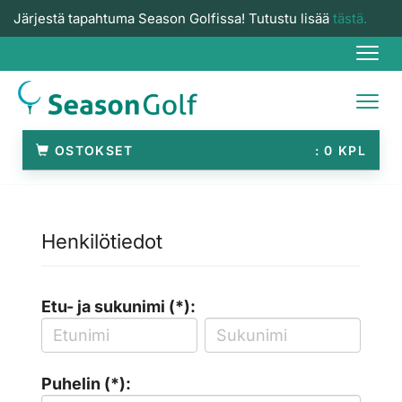
Järjestä tapahtuma Season Golfissa! Tutustu lisää
tästä.
Navi
Navi
OSTOKSET
0
Henkilötiedot
Etu- ja sukunimi (*):
Puhelin (*):