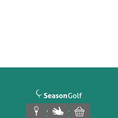
Finnoonpuisto 4
02280 Espoo