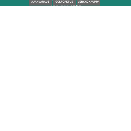
050 329 1320
caddiemaster@seasongolf.fi
facebook
instagram
Palvelut
Sisäharjoittelu
Ulkoharjoittelu
Simulaattorit
Golfopetus
Kokoushuone
Kahvila- ja anniskelupalvelut
Season Golf