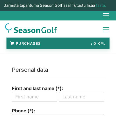
Järjestä tapahtuma Season Golfissa! Tutustu lisää
tästä.
Navi
Navi
PURCHASES
0
Personal data
First and last name (*):
Phone (*):