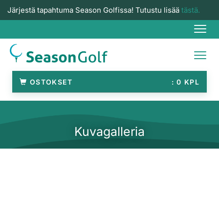
Järjestä tapahtuma Season Golfissa! Tutustu lisää
tästä.
Navi
Navi
OSTOKSET
0
Kuvagalleria