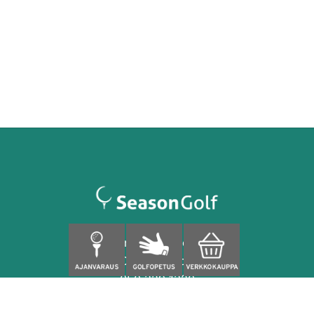
Finnoonpuisto 4
02280 Espoo
050 329 1320
caddiemaster@seasongolf.fi