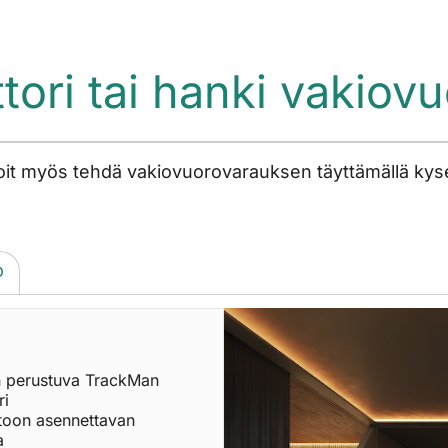
tori tai hanki vakiov
. Voit myös tehdä vakiovuorovarauksen täyttämällä ky
O
n perustuva TrackMan
ri
ttoon asennettavan
a