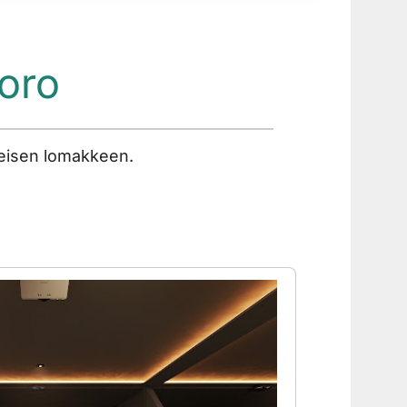
uoro
seisen lomakkeen.