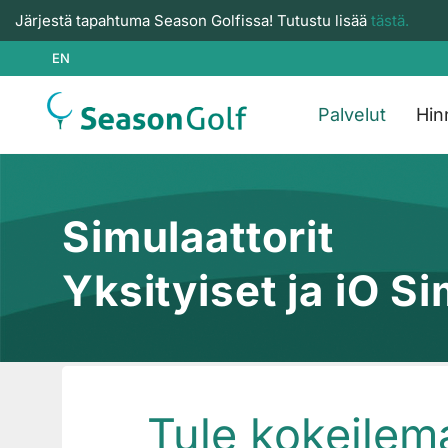
Järjestä tapahtuma Season Golfissa! Tutustu lisää
tästä.
EN
Palvelut
Hin
Simulaattorit
Yksityiset ja iO S
Tule kokeilema