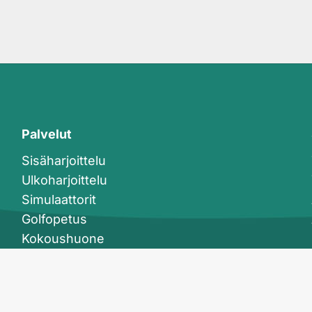
Palvelut
Sisäharjoittelu
Ulkoharjoittelu
Simulaattorit
Golfopetus
Kokoushuone
Kahvila- ja anniskelupalvelut