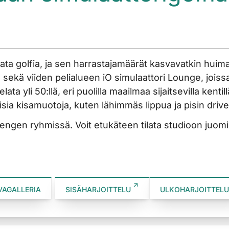
ata golfia, ja sen harrastajamäärät kasvavatkin huim
ta sekä viiden pelialueen iO simulaattori Lounge, jo
lata yli 50:llä, eri puolilla maailmaa sijaitsevilla kenti
kisamuotoja, kuten lähimmäs lippua ja pisin drive.​​​​​​​​​​​​​
engen ryhmissä. Voit etukäteen tilata studioon juomi
VAGALLERIA
SISÄHARJOITTELU
ULKOHARJOITTELU