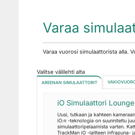
Varaa simulaat
Varaa vuorosi simulaattorista alla
Valitse välilehti alta
VAKIOVUOR
AREENAN SIMULAATTORIT
iO Simulaattori Lounge
Uusi, tutkaan ja kahteen kameraa
iO:n -teknologia on suunniteltu juu
simulaattoripelaamista varten. Ka
TrackMan iO -laitteen infrapuna- j