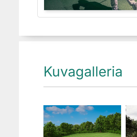
V
Kuvagalleria