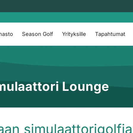
nasto
Season Golf
Yrityksille
Tapahtumat
imulaattori Lounge
an simulaattorigolfia