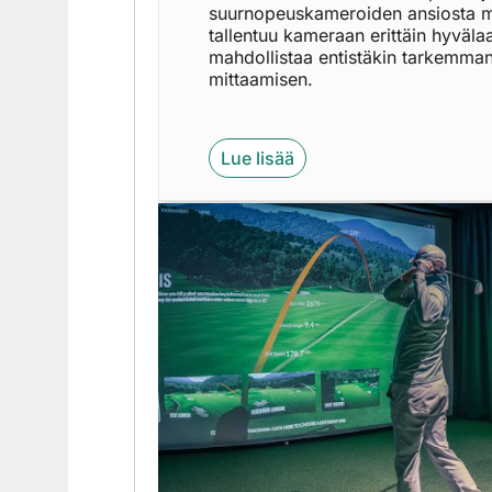
suurnopeuskameroiden ansiosta m
tallentuu kameraan erittäin hyväla
mahdollistaa entistäkin tarkemman 
mittaamisen.
Lue lisää