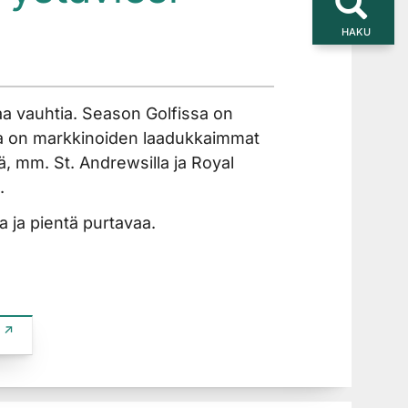
HAKU
aa vauhtia. Season Golfissa on
issa on markkinoiden laadukkaimmat
llä, mm. St. Andrewsilla ja Royal
​
a ja pientä purtavaa.