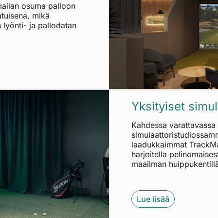
ailan osuma palloon
atuisena, mikä
lyönti- ja pallodatan
Yksityiset simul
Kahdessa varattavassa
simulaattoristudiossa
laadukkaimmat TrackMan-
harjoitella pelinomaisest
maailman huippukentill
Lue lisää