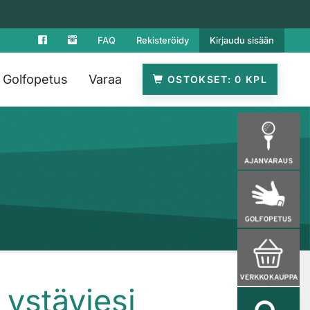
FAQ
Rekisteröidy
Kirjaudu sisään
Golfopetus
Varaa
OSTOKSET
0
 ystäviesi