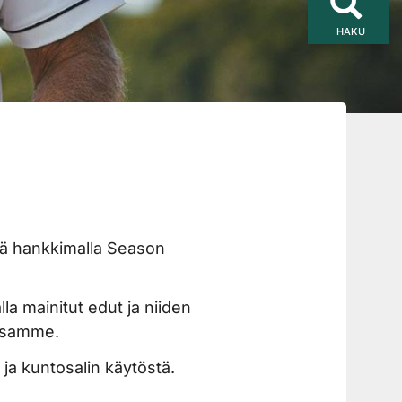
HAKU
tyä hankkimalla Season
la mainitut edut ja niiden
issamme.
a
ja
kuntosalin käytöstä
.