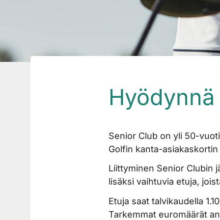
Hyödynnä t
Senior Club on yli 50-vuot
Golfin kanta-asiakaskortin 
Liittyminen Senior Clubin j
lisäksi vaihtuvia etuja, j
Etuja saat talvikaudella 1.
Tarkemmat euromäärät anne