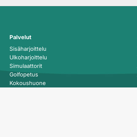
Palvelut
Sisäharjoittelu
Ulkoharjoittelu
Simulaattorit
Golfopetus
Kokoushuone
Kahvila- ja anniskelupalvelut