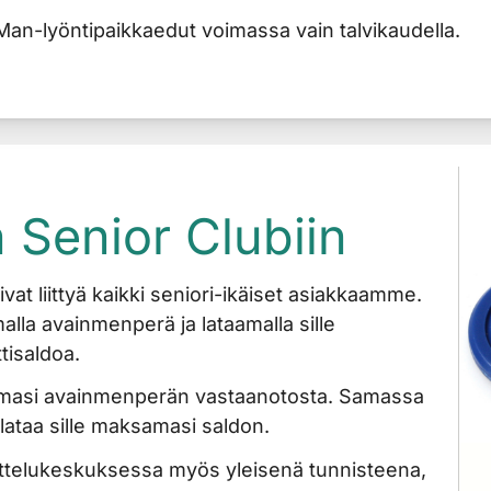
Man-lyöntipaikkaedut voimassa vain talvikaudella.
n Senior Clubiin
vat liittyä kaikki seniori-ikäiset asiakkaamme.
alla avainmenperä ja lataamalla sille
ttisaldoa.
masi avainmenperän vastaanotosta. Samassa
ataa sille maksamasi saldon.
ittelukeskuksessa myös yleisenä tunnisteena,