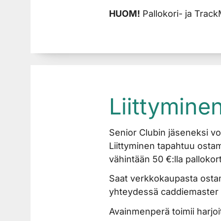
HUOM!
Pallokori- ja Track
Liittymine
Senior Clubin jäseneksi voi
Liittyminen tapahtuu ostam
vähintään 50 €:lla pallokor
Saat verkkokaupasta osta
yhteydessä caddiemaster l
Avainmenperä toimii harjo