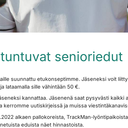
untuvat senioriedut
iaille suunnattu etukonseptimme. Jäseneksi voit liit
ja lataamalla sille vähintään 50 €.
äseneksi kannattaa. Jäsenenä saat pysyvästi kaikki al
oista kerromme uutiskirjeissä ja muissa viestintäkanav
10.2022 alkaen
pallokoreista
,
TrackMan-lyöntipaikoist
tuista eduista näet hinnastoista.