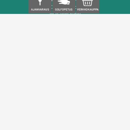
02280 Espoo
050 329 1320
caddiemaster@seasongolf.fi
facebook
instagram
Palvelut
Sisäharjoittelu
Ulkoharjoittelu
Simulaattorit
Golfopetus
Kokoushuone
Kahvila- ja anniskelupalvelut
Season Golf