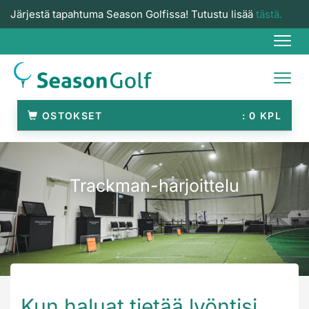
Järjestä tapahtuma Season Golfissa! Tutustu lisää
tästä.
Navi
Navi
OSTOKSET
0
Trackman-harjoittelu
Kun haluat tietää lyöntisi