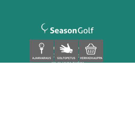
Finnoonpuisto 4
02280 Espoo
050 329 1320
caddiemaster@seasongolf.fi
facebook
instagram
Palvelut
Sisäharjoittelu