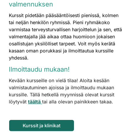
valmennuksen
Kurssit pidetään pääsääntöisesti pienissä, kolmen
tai neljän henkilön ryhmissä. Pieni ryhmäkoko
varmistaa terveysturvallisen harjoittelun ja sen, että
valmentajalla jää aikaa ottaa huomioon jokaisen
osallistujan yksilölliset tarpeet. Voit myös kerätä
kasaan oman porukkasi ja ilmoittautua kurssille
yhdessä.
Ilmoittaudu mukaan!
Kevään kursseille on vielä tilaa! Aloita kesään
valmistautuminen ajoissa ja ilmoittaudu mukaan
kurssille. Tällä hetkellä myynnissä olevat kurssit
löytyvät
täältä
tai alla olevan painikkeen takaa.
Kurssit ja klinikat