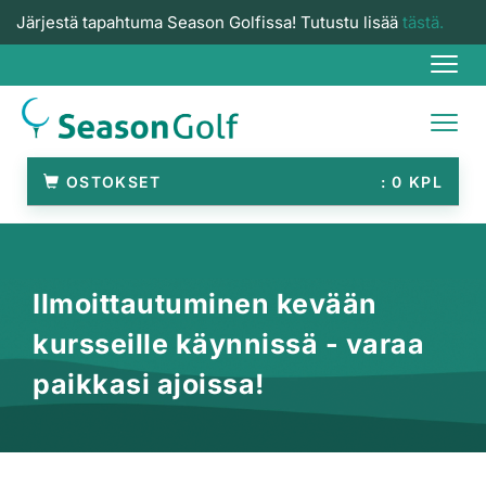
Järjestä tapahtuma Season Golfissa! Tutustu lisää
tästä.
Navi
Navi
OSTOKSET
0
Ilmoittautuminen kevään
kursseille käynnissä - varaa
paikkasi ajoissa!