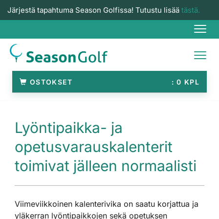
Järjestä tapahtuma Season Golfissa! Tutustu lisää
tästä.
Navi
Navi
OSTOKSET
0
Lyöntipaikka- ja
opetusvarauskalenterit
toimivat jälleen normaalisti
Viimeviikkoinen kalenterivika on saatu korjattua ja
yläkerran lyöntipaikkojen sekä opetuksen