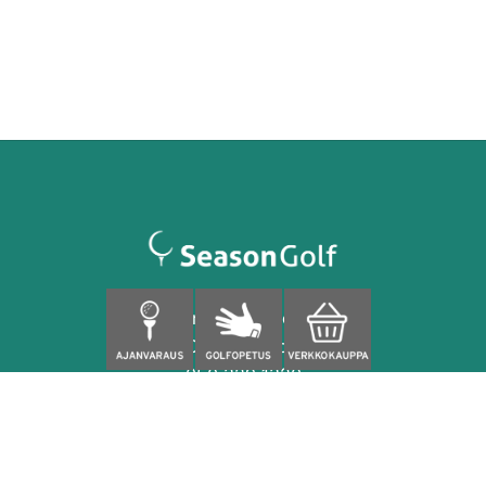
Finnoonpuisto 4
02280 Espoo
050 329 1320
caddiemaster@seasongolf.fi
facebook