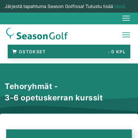
Järjestä tapahtuma Season Golfissa! Tutustu lisää
tästä.
Navi
Navi
OSTOKSET
0
Tehoryhmät -
3-6 opetuskerran kurssit