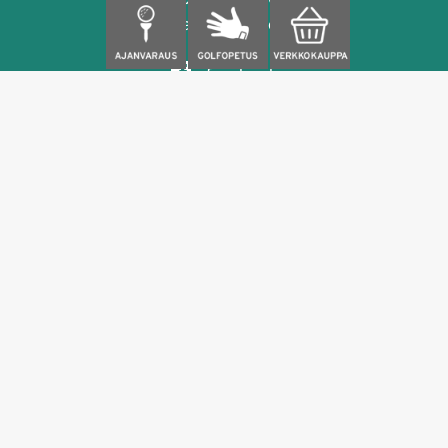
caddiemaster@seasongolf.fi
facebook
instagram
Palvelut
Sisäharjoittelu
Ulkoharjoittelu
Simulaattorit
Golfopetus
Kokoushuone
Kahvila- ja anniskelupalvelut
Season Golf
Tietoa meistä