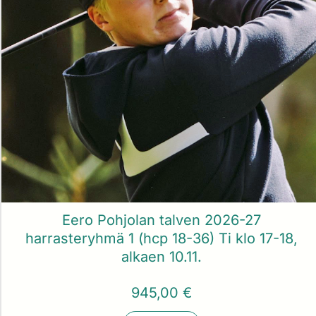
Eero Pohjolan talven 2026-27
harrasteryhmä 1 (hcp 18-36) Ti klo 17-18,
alkaen 10.11.
945,00 €