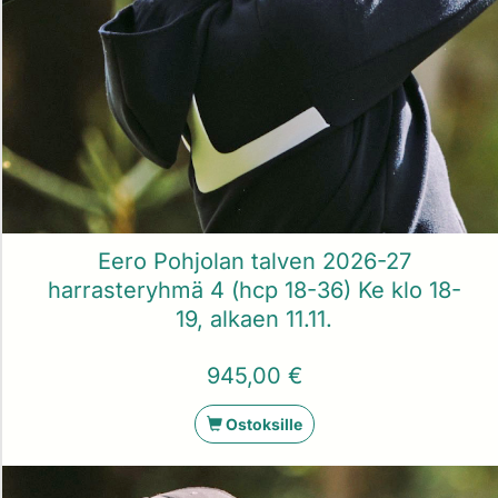
Eero Pohjolan talven 2026-27
harrasteryhmä 4 (hcp 18-36) Ke klo 18-
19, alkaen 11.11.
945,00 €
Ostoksille