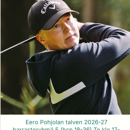
Eero Pohjolan talven 2026-27
harrasteryhmä 5 (hcp 18-36) To klo 17-