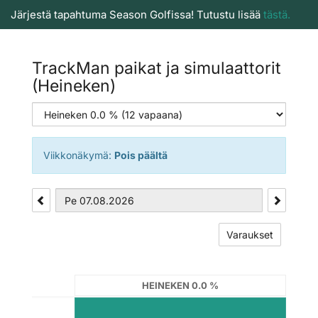
Järjestä tapahtuma Season Golfissa! Tutustu lisää
tästä.