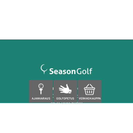
Finnoonpuisto 4
02280 Espoo
050 329 1320
caddiemaster@seasongolf.fi
facebook