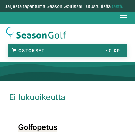
Järjestä tapahtuma Season Golfissa! Tutustu lisää
tästä.
Navi
Navi
OSTOKSET
0
Ei lukuoikeutta
Golfopetus