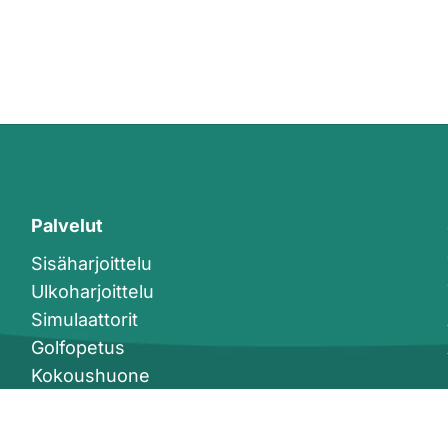
Palvelut
Sisäharjoittelu
Ulkoharjoittelu
Simulaattorit
Golfopetus
Kokoushuone
Kahvila- ja anniskelupalvelut