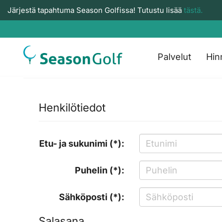
Järjestä tapahtuma Season Golfissa! Tutustu lisää
tästä.
Palvelut
Hin
Henkilötiedot
Etu- ja sukunimi (*):
Puhelin (*):
Sähköposti (*):
Salasana