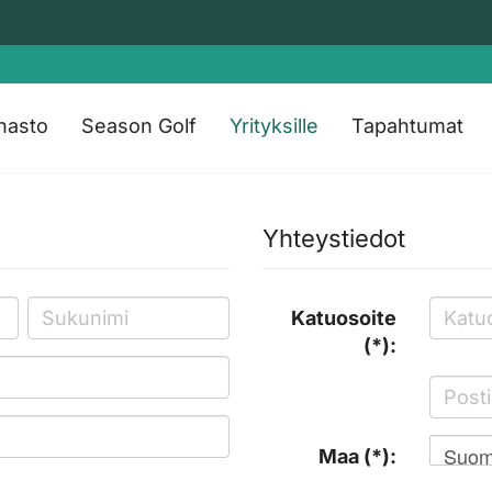
nasto
Season Golf
Yrityksille
Tapahtumat
Yhteystiedot
Katuosoite
(*):
Suom
Maa (*):